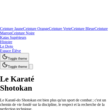
Ceinture Jaune
Ceinture Orange
Ceinture Verte
Ceinture Bleue
Ceinture
Marron
Ceinture Noire
Katas Supérieurs
Histoire
Le Dojo
Espace Élève
Toggle theme
Toggle theme
Le Karaté
Shotokan
Le Karaté-do Shotokan est bien plus qu'un sport de combat ; c'est un
chemin de vie fondé sur la discipline, le respect et la recherche de la
perfection technique.